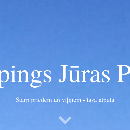
ings Jūras P
Starp priedēm un viļņiem - tava atpūta