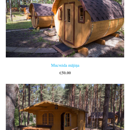
Mucveida mājiņa
€50.00