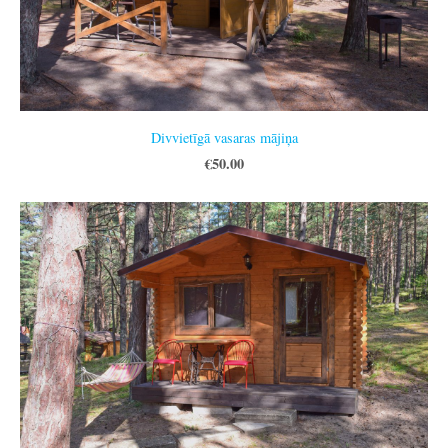
Divvietīgā vasaras mājiņa
€50.00