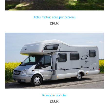
Telšu vietas; cena par personu
€10.00
Kemperu novietne
€35.00