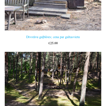
Divstāvu guļbūves; cena par gultasvietu
€25.00